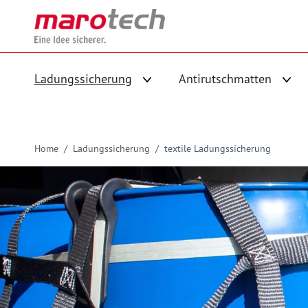
Skip to Content
Ladungssicherung
Antirutschmatten
Untermenü für Kategorie Ladungs
Unte
Home
/
Ladungssicherung
/
textile Ladungssicherung