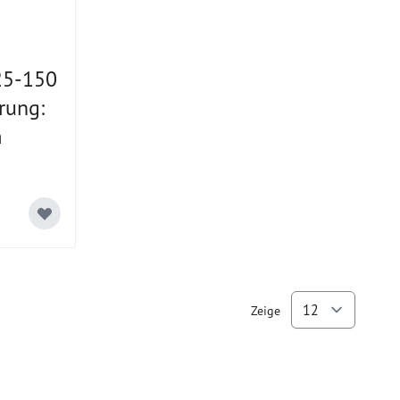
25-150
rung:
m
Zeige
pro Se