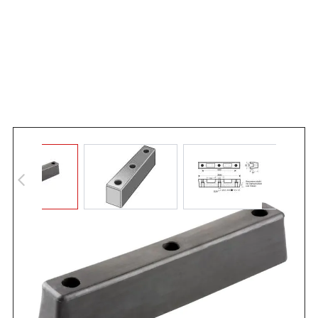
Angebot anfordern
Gummipuffer / Rammpuffer aus hochwertigem
vulkanisiertem Neugummi