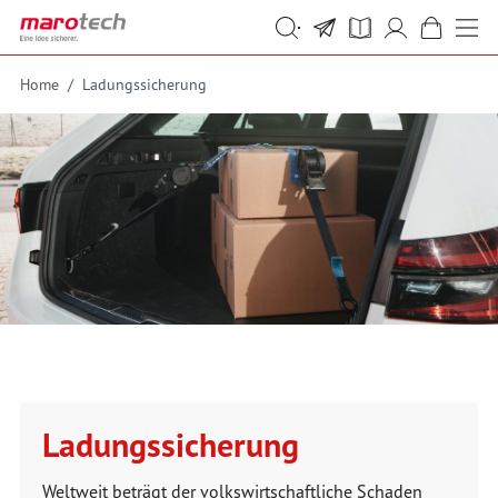
Skip to Content
Suche
Suche
Home
/
Ladungssicherung
Ladungssicherung
Weltweit beträgt der volkswirtschaftliche Schaden