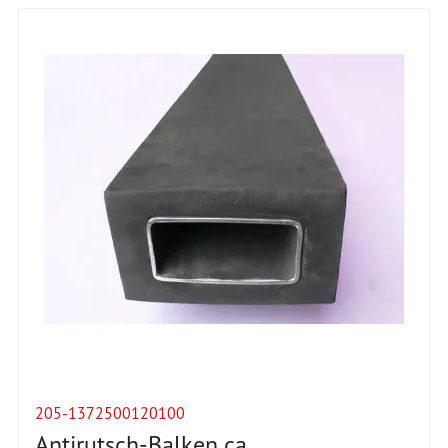
205-1372500120100
Antirutsch-Balken ca.