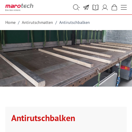
Skip to Content
Suche
Suche
Home
/
Antirutschmatten
/
Antirutschbalken
Antirutschbalken