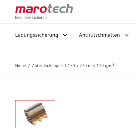
Skip to Content
Ladungssicherung
Antirutschmatten
Untermenü für Kategorie Ladungs
Unte
Home
/
Antirutschpapier 1.170 x 770 mm, 110 g/m²