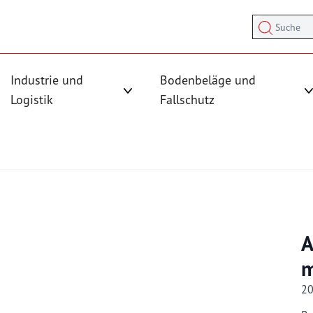
Suche
Industrie und
Bodenbeläge und
sicherung anzeigen
rmenü für Kategorie Antirutschmatten anzeigen
Logistik
Fallschutz
Untermenü für Kategorie Industrie und
A
m
2