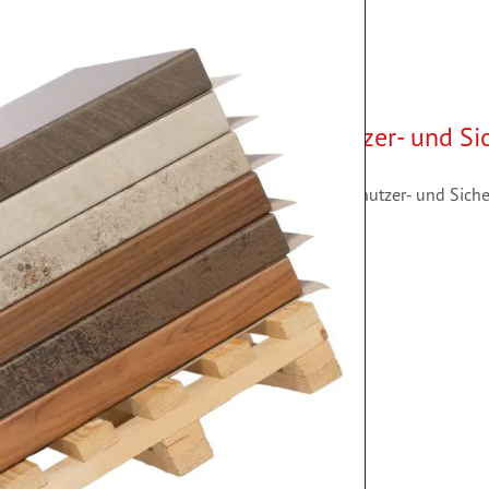
Benutzer- und Si
Benutzer- und Siche
stellt Versender oft vor
enstände
sem vorzubeugen, gibt es
 als Zwischenlage
 Verschieben der Ware.
eibenden Oberflächen.
re, welche
h werden Transportschäden
beim Kunden an.