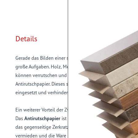
Details
Gerade das Bilden einer sicheren und stabilen
Ladeeinheit
große Aufgaben. Holz, Metall oder andere stapelbare Geg
können verrutschen und somit Schaden anrichten. Um die
Antirutschpapier. Dieses speziell beschichtete Papier wird
eingesetzt und verhindert durch die Antirutschwirkung ein
Ein weiterer Vorteil der Zwischenlage ist der Schutz der r
Das
Antirutschpapier
ist somit auch gleichzeitig eine Sper
das gegenseitige Zerkratzen der Ware verhindert. Dadurc
vermieden und die Ware kommt sicher und unbeschädigt 