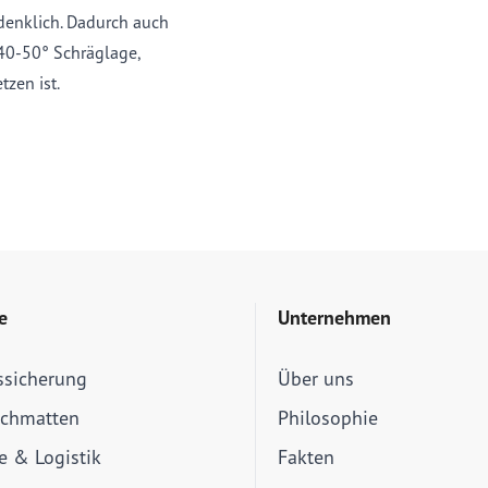
edenklich. Dadurch auch
 40-50° Schräglage,
tzen ist.
e
Unternehmen
ssicherung
Über uns
schmatten
Philosophie
ie & Logistik
Fakten