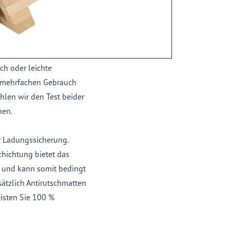
tändlich auch zu 100 %
oder hat die Wirkung
orgt werden. Verwenden
ch oder leichte
n mehrfachen Gebrauch
len wir den Test beider
hen.
ur Ladungssicherung.
chichtung bietet das
d und kann somit bedingt
ätzlich Antirutschmatten
eisten Sie 100 %