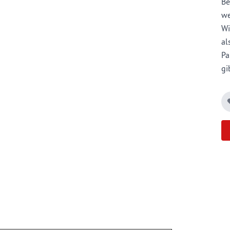
B
we
Wi
al
Pa
gi