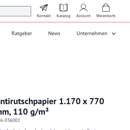
Kontakt
Katalog
Account
Warenkorb
Ratgeber
News
Unternehmen
Unterme
 Logistik anzeigen
Untermenü für Kategorie Bodenbeläge und Fallschutz anzeigen
ntirutschpapier 1.170 x 770
m, 110 g/m²
06-036001