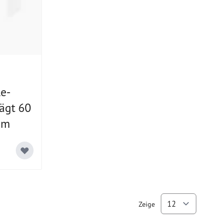
le-
ägt 60
mm
Zeige
pro Se