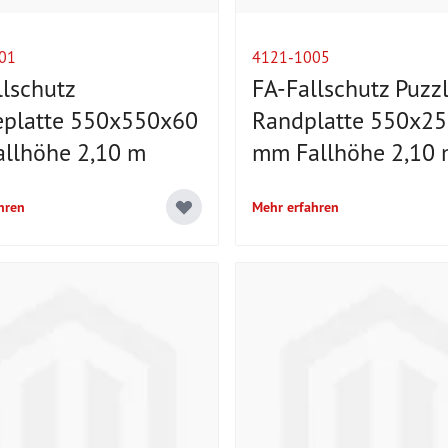
01
4121-1005
llschutz
FA-Fallschutz Puzz
eplatte 550x550x60
Randplatte 550x2
llhöhe 2,10 m
mm Fallhöhe 2,10
hren
Mehr erfahren