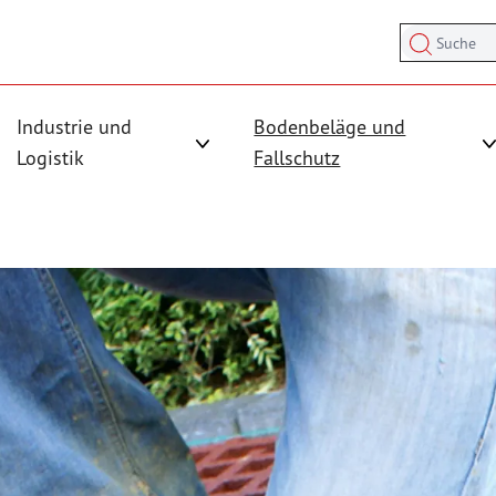
Suche
Industrie und
Bodenbeläge und
sicherung anzeigen
rmenü für Kategorie Antirutschmatten anzeigen
Logistik
Fallschutz
Untermenü für Kategorie Industrie und