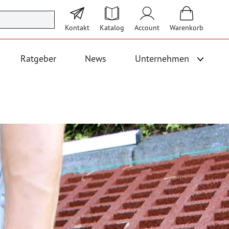
Kontakt
Katalog
Account
Warenkorb
Ratgeber
News
Unternehmen
Unterme
 Logistik anzeigen
Untermenü für Kategorie Bodenbeläge und Fallschutz anzeigen