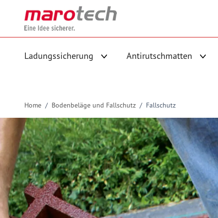
Skip to Content
Ladungssicherung
Antirutschmatten
Untermenü für Kategorie Ladungs
Unte
Home
/
Bodenbeläge und Fallschutz
/
Fallschutz