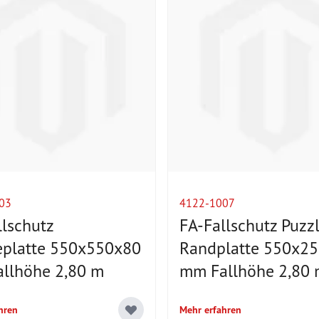
03
4122-1007
llschutz
FA-Fallschutz Puzz
eplatte 550x550x80
Randplatte 550x2
llhöhe 2,80 m
mm Fallhöhe 2,80
hren
Mehr erfahren