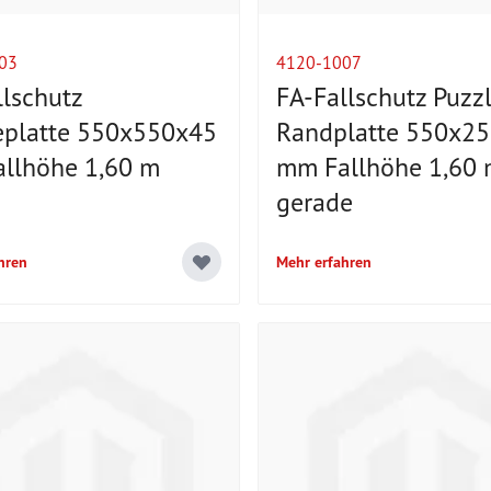
03
4120-1007
llschutz
FA-Fallschutz Puzz
eplatte 550x550x45
Randplatte 550x2
llhöhe 1,60 m
mm Fallhöhe 1,60 
gerade
hren
Mehr erfahren