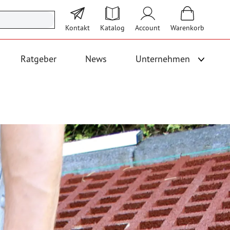
Kontakt
Katalog
Account
Warenkorb
Ratgeber
News
Unternehmen
Unterme
 Logistik anzeigen
Untermenü für Kategorie Bodenbeläge und Fallschutz anzeigen