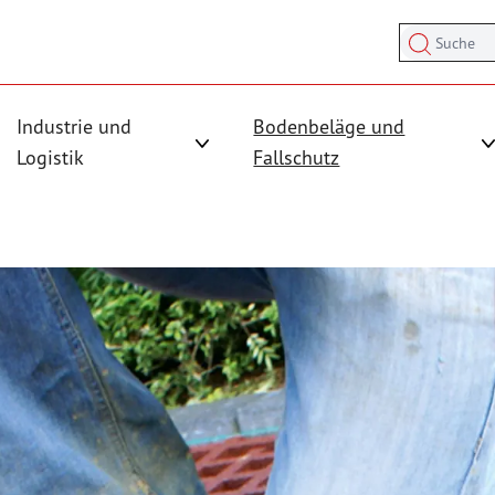
Suche
Industrie und
Bodenbeläge und
sicherung anzeigen
rmenü für Kategorie Antirutschmatten anzeigen
Logistik
Fallschutz
Untermenü für Kategorie Industrie und