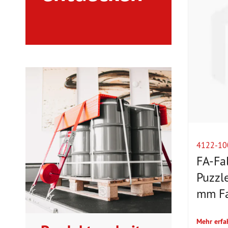
4122-10
FA-Fa
Puzzl
mm Fa
Mehr erfa