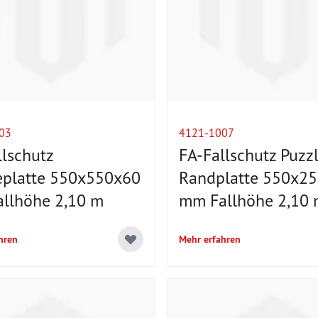
03
4121-1007
llschutz
FA-Fallschutz Puzz
eplatte 550x550x60
Randplatte 550x2
llhöhe 2,10 m
mm Fallhöhe 2,10
hren
Mehr erfahren