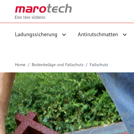
Skip to Content
Ladungssicherung
Antirutschmatten
Untermenü für Kategorie Ladungs
Unte
Home
/
Bodenbeläge und Fallschutz
/
Fallschutz