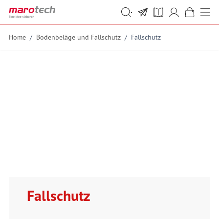
Skip to Content
Suche
Suche
Home
/
Bodenbeläge und Fallschutz
/
Fallschutz
Fallschutz