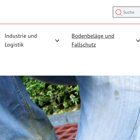
Suche
Industrie und
Bodenbeläge und
sicherung anzeigen
rmenü für Kategorie Antirutschmatten anzeigen
Logistik
Fallschutz
Untermenü für Kategorie Industrie und