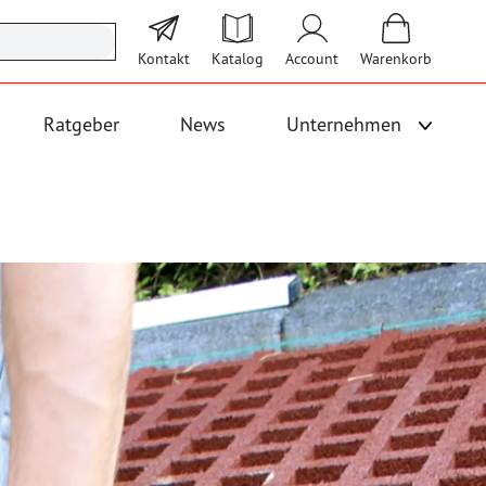
Kontakt
Katalog
Account
Warenkorb
Ratgeber
News
Unternehmen
Unterme
 Logistik anzeigen
Untermenü für Kategorie Bodenbeläge und Fallschutz anzeigen