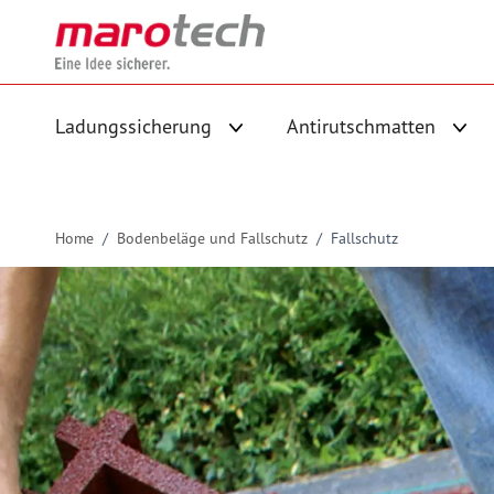
Skip to Content
Ladungssicherung
Antirutschmatten
Untermenü für Kategorie Ladungs
Unte
Home
/
Bodenbeläge und Fallschutz
/
Fallschutz