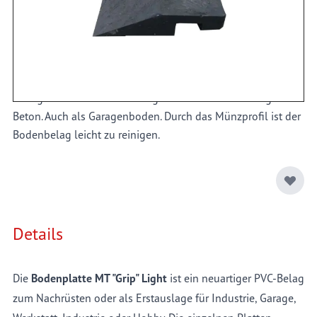
Industriehallen, Werkstatt, Garage, Gartenhütte
oder sogar
Pferdestall. Der
Bodenbelag
bietet eine sehr gute
Wärmeisolierung und ist beständig gegen chemische Stoffe.
Gleichzeitig ist der MT "Grip" Light mit einem Auto befahrbar,
rutschfest und durch das Nut-System schnell und einfach zu
verlegen. Ideal auf leicht ausgebröckeltem oder rissigem
Beton. Auch als Garagenboden. Durch das Münzprofil ist der
Bodenbelag leicht zu reinigen.
Details
Die
Bodenplatte MT "Grip" Light
ist ein neuartiger PVC-Belag
zum Nachrüsten oder als Erstauslage für Industrie, Garage,