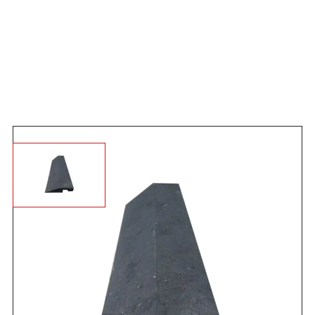
Angebot anfordern
Der
MT "Grip" Light
ist ein leicht zu verlegender und sehr
belastbarer Bodenbelag zum Nachrüsten. Ideal für