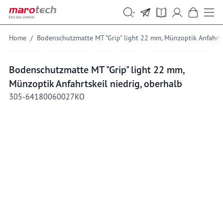
Skip to Content
Suche
Suche
Home
/
Bodenschutzmatte MT "Grip" light 22 mm, Münzoptik Anfahrtsk
Bodenschutzmatte MT "Grip" light 22 mm,
Münzoptik Anfahrtskeil niedrig, oberhalb
305-64180060027KO