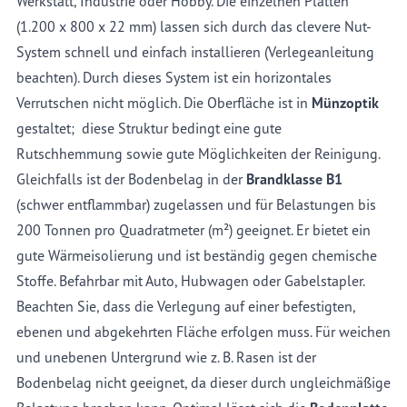
Werkstatt, Industrie oder Hobby. Die einzelnen Platten
(1.200 x 800 x 22 mm) lassen sich durch das clevere Nut-
System schnell und einfach installieren (Verlegeanleitung
beachten). Durch dieses System ist ein horizontales
Verrutschen nicht möglich. Die Oberfläche ist in
Münzoptik
gestaltet; diese Struktur bedingt eine gute
Rutschhemmung sowie gute Möglichkeiten der Reinigung.
Gleichfalls ist der Bodenbelag in der
Brand
klasse
B1
(schwer entflammbar) zugelassen und für Belastungen bis
200 Tonnen pro Quadratmeter (m²) geeignet. Er bietet ein
gute Wärmeisolierung und ist beständig gegen chemische
Stoffe. Befahrbar mit Auto, Hubwagen oder Gabe
lstapler
.
Beachten Sie,
dass
die Verlegung auf einer befestigten,
ebenen und abgekehrten Fläche erfolgen muss. Für weichen
und unebenen Untergrund
wie
z. B
. Ras
en
ist der
Bodenbelag nicht geeignet, da dieser durch ungleichmäßige