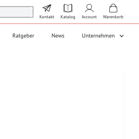
Kontakt
Katalog
Account
Warenkorb
Ratgeber
News
Unternehmen
Unterme
 Logistik anzeigen
Untermenü für Kategorie Bodenbeläge und Fallschutz anzeigen