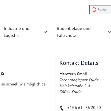
Suche
Industrie und
Bodenbeläge und
sicherung anzeigen
rmenü für Kategorie Antirutschmatten anzeigen
Logistik
Fallschutz
Untermenü für Kategorie Industrie und
Kontakt Details
ns
Marotech GmbH
Technologiepark Fulda
 so schnell wie möglich bei
Heinkelstraße 2-4
36041 Fulda
+49 6 61 - 86 20 20