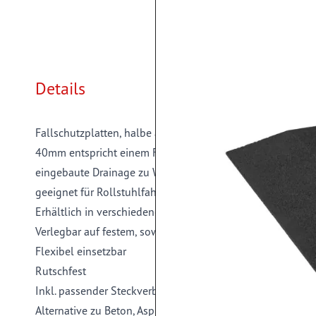
Details
Fallschutzplatten, halbe abgeschrägt
40mm entspricht einem Fallschutz von 1,3m gemäß EN1
eingebaute Drainage zu Wasserabführung
geeignet für Rollstuhlfahrer
Erhältlich in verschiedenen Farben
Verlegbar auf festem, sowie sickerfähigem Untergrund
Flexibel einsetzbar
Rutschfest
Inkl. passender Steckverbinder
Alternative zu Beton, Asphalt usw.