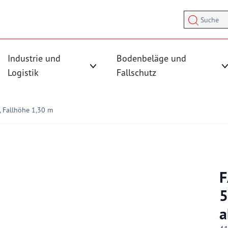
Suche
Industrie und
Bodenbeläge und
sicherung anzeigen
rmenü für Kategorie Antirutschmatten anzeigen
Logistik
Fallschutz
Untermenü für Kategorie Industrie und
 Fallhöhe 1,30 m
F
5
a