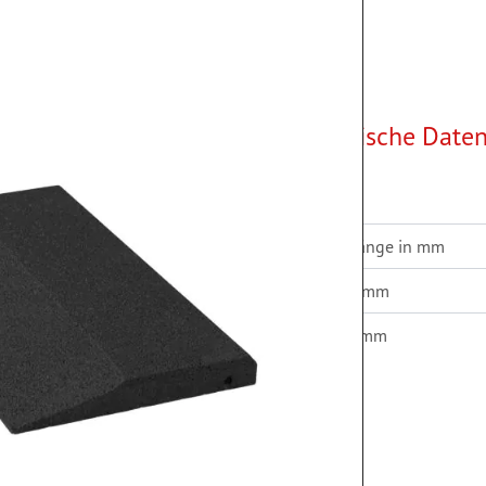
Technische Date
Farbe
177
Gesamtlänge in mm
Breite in mm
Höhe in mm