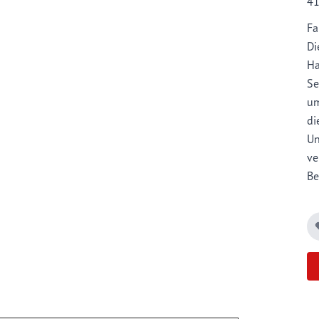
4
Fa
Di
Ha
Se
um
di
Un
ve
Be
St
Si
Un
be