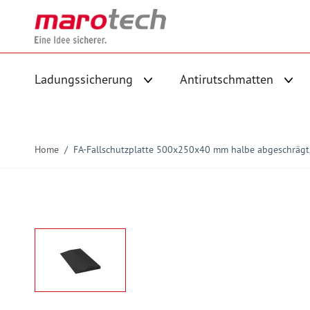
Skip to Content
Ladungssicherung
Antirutschmatten
Untermenü für Kategorie Ladungs
Unte
Home
/
FA-Fallschutzplatte 500x250x40 mm halbe abgeschrägt,