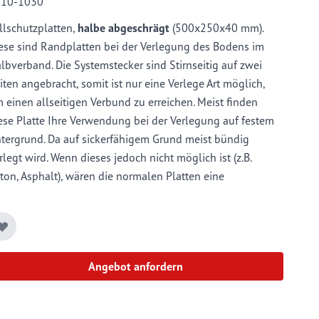
110-1030
llschutzplatten,
halbe abgeschrägt
(500x250x40 mm).
ese sind Randplatten bei der Verlegung des Bodens im
lbverband. Die Systemstecker sind Stirnseitig auf zwei
iten angebracht, somit ist nur eine Verlege Art möglich,
 einen allseitigen Verbund zu erreichen. Meist finden
ese Platte Ihre Verwendung bei der Verlegung auf festem
tergrund. Da auf sickerfähigem Grund meist bündig
rlegt wird. Wenn dieses jedoch nicht möglich ist (z.B.
ton, Asphalt), wären die normalen Platten eine
olperfalle. Durch die abgeschrägte Fallschutzplatte, haben
e einen sauberen Anstieg und verhindern somit die
fallgefahr. Die Schräge ist mit einem Fahrstuhl gut zu
fahren.
Angebot anfordern