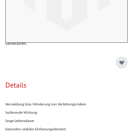
über die Kante gelegt und schützt somit vor Verletzungen.
Für den
passenden Halt sollte die Einfassung auf einem sickerfähigen
Untergrund in ein Betonfundament gesetzt werden. Vornehmlich
finden Sie diese Betoneinfassung auf Sportplätzen als
Spielfeldeinfassung sowie auf Laufbahnen, Rasenflächen oder auch
Sandkästen.
Details
Vermeidung bzw. Minderung von
Verletzungsrisiken
isolierende
Wirkung
lange
Lebensdauer
besonders stabiles Einfassungselement