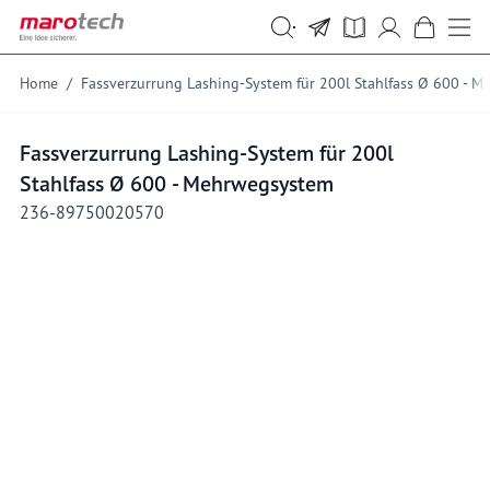
Skip to Content
Suche
Suche
Home
/
Fassverzurrung Lashing-System für 200l Stahlfass Ø 600 - 
Fassverzurrung Lashing-System für 200l
Stahlfass Ø 600 - Mehrwegsystem
236-89750020570