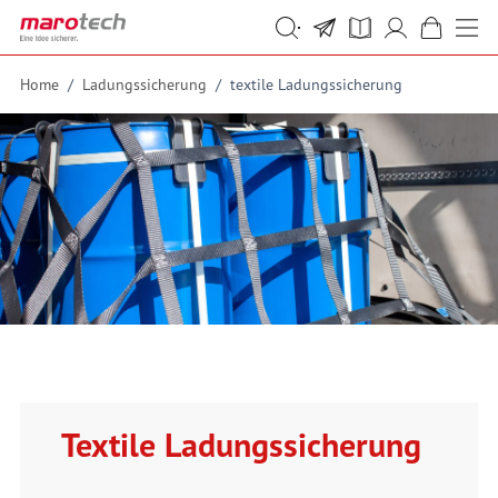
Skip to Content
Suche
Suche
Home
/
Ladungssicherung
/
textile Ladungssicherung
Textile Ladungssicherung