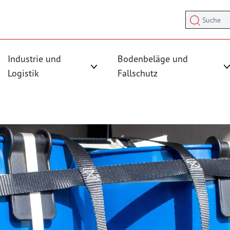
Suche
Industrie und
Bodenbeläge und
sicherung anzeigen
rmenü für Kategorie Antirutschmatten anzeigen
Logistik
Fallschutz
Untermenü für Kategorie Industrie und