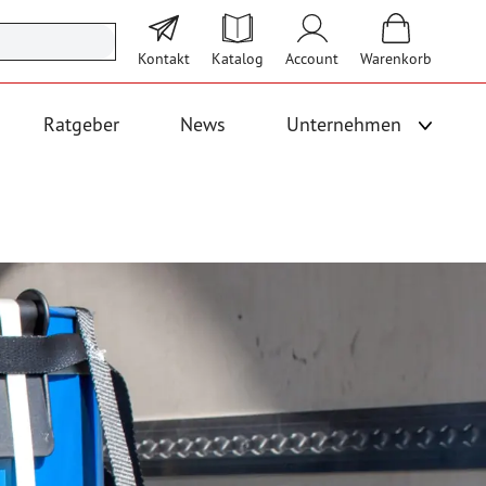
Kontakt
Katalog
Account
Warenkorb
Ratgeber
News
Unternehmen
Unterme
 Logistik anzeigen
Untermenü für Kategorie Bodenbeläge und Fallschutz anzeigen