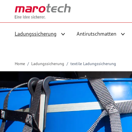
Skip to Content
Ladungssicherung
Antirutschmatten
Untermenü für Kategorie Ladungs
Unte
Home
/
Ladungssicherung
/
textile Ladungssicherung