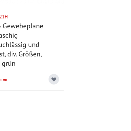
021H
 Gewebeplane
aschig
ruchlässig und
st, div. Größen,
: grün
hren