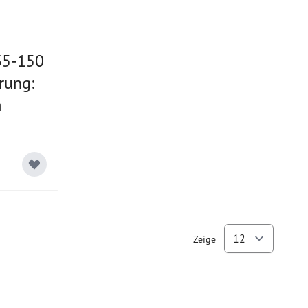
35-150
rung:
m
Zeige
pro Se