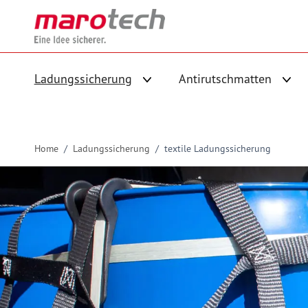
Skip to Content
Ladungssicherung
Antirutschmatten
Untermenü für Kategorie Ladungs
Unte
Home
/
Ladungssicherung
/
textile Ladungssicherung