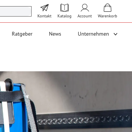
Kontakt
Katalog
Account
Warenkorb
Ratgeber
News
Unternehmen
Unterme
 Logistik anzeigen
Untermenü für Kategorie Bodenbeläge und Fallschutz anzeigen