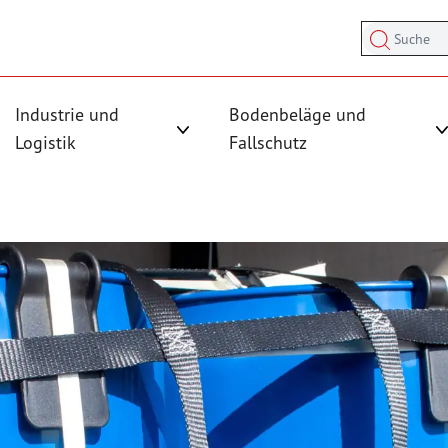
Suche
Industrie und
Bodenbeläge und
sicherung anzeigen
rmenü für Kategorie Antirutschmatten anzeigen
Logistik
Fallschutz
Untermenü für Kategorie Industrie und