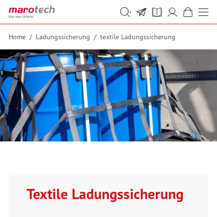
Skip to Content
Suche
Suche
Home
/
Ladungssicherung
/
textile Ladungssicherung
Textile Ladungssicherung