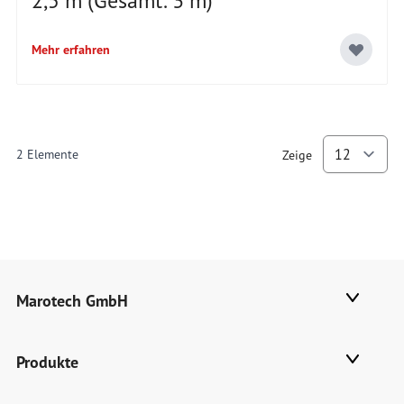
2,5 m (Gesamt: 3 m)
Mehr erfahren
2
Elemente
Zeige
p
Marotech GmbH
Produkte