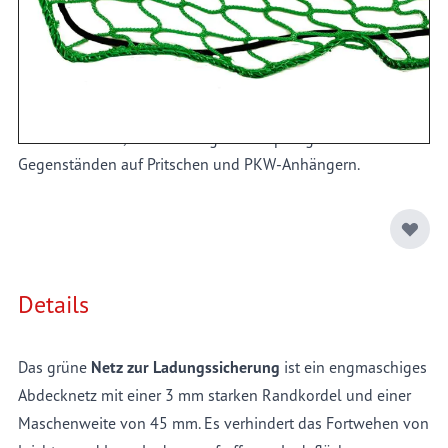
Pritschenfahrzeugen und Container. Das Netz verhindert das
Fortwehen von Ladegut von der Ladefläche während der
Fahrt, hat rhombische Maschen (45 mm) und ist umlaufend
mit Gummiseil versehen. Hergestellt aus knotenlosem
Polypropylen. Besonders geeignet zum sicheren Transport
von Kleinteilen, losem Ladegut und sperrigen
Gegenständen auf Pritschen und PKW-Anhängern.
Details
Das grüne
Netz zur Ladungssicherung
ist ein engmaschiges
Abdecknetz mit einer 3 mm starken Randkordel und einer
Maschenweite von 45 mm. Es verhindert das Fortwehen von