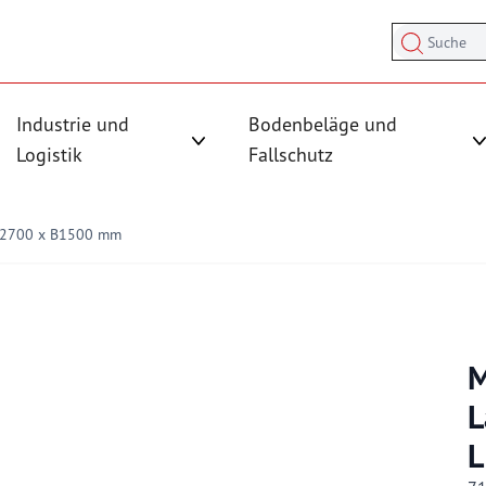
Suche
Industrie und
Bodenbeläge und
sicherung anzeigen
rmenü für Kategorie Antirutschmatten anzeigen
Logistik
Fallschutz
Untermenü für Kategorie Industrie und
L2700 x B1500 mm
M
L
L