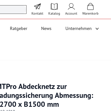
Kontakt
Katalog
Account
Warenkorb
Ratgeber
News
Unternehmen
Unterme
 Logistik anzeigen
Untermenü für Kategorie Bodenbeläge und Fallschutz anzeigen
TPro Abdecknetz zur
adungssicherung Abmessung:
2700 x B1500 mm