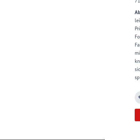
7
Ab
le
Pr
Fo
Fa
mi
kn
si
sp