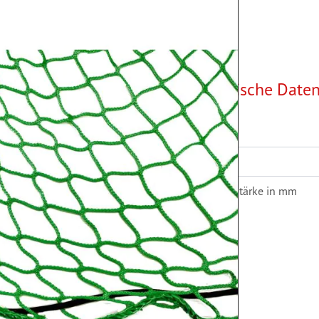
Technische Date
Farbe
s Abdecknetz mit einer 3
m. Es verhindert das
Material
eflächen.
Materialstärke in mm
sicherung
findet sich auf
ch die rhombische
its eingezogene
ungssicherung. Bestens
degut, Grünschnitt, usw.