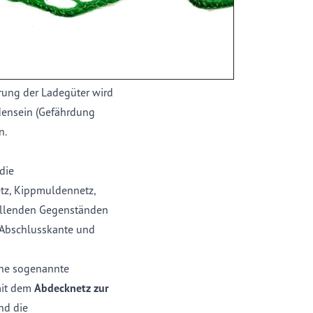
icherung
besteht aus
h ist es besonders
enständen auf offenen
auch große und sperrige
rung der Ladegüter wird
densein (Gefährdung
n.
die
tz, Kippmuldennetz,
fallenden Gegenständen
z-Abschlusskante und
ne sogenannte
mit dem
Abdecknetz zur
nd die