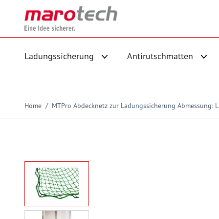
Skip to Content
Ladungssicherung
Antirutschmatten
Untermenü für Kategorie Ladungs
Unte
Home
/
MTPro Abdecknetz zur Ladungssicherung Abmessung: 