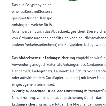
Das aus Polypropylen gefertigte
Abdecknetz zur Ladungss
einer äußerst reißfesten und stabilen Kunstfaser. Hierdurc
geeignet für den Transport von kleinen und leichten Geg
Anhängern, welche für Fahrtwind sehr anfällig sind. Aber 
Güter werden durch das Abdecknetz gesichert. Diese Siche
von Ordnungsorganen geprüft und kann bei Nichtvorhan
anderer Verkehrsteilnehmer) mit Bußgeldern belegt werde
Das
Abdecknetz zur Ladungssicherung
empfehlen wir für 
Anwendungsmöglichkeiten als Anhängernetz, Containerne
Hängernetz, Ladegutnetz, Laubnetz als Schutz vor herab
oder aufwirbelndem Gut (Papier, Laub etc.) mit fester Net
eingezogenem Gummiseil.
Wichtig zu beachten ist bei der Anwendung folgendes:
Ei
Niederzurrung, wie in der Ladungssicherung üblich, darf 
Ladungssicherung
nicht erfolgen. Die Maschendehnung u