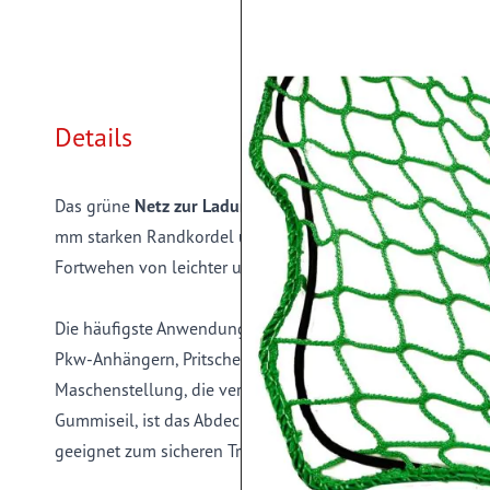
Details
Das grüne
Netz zur Ladungssicherung
ist ein engmaschige
mm starken Randkordel und einer Maschenweite von 45 m
Fortwehen von leichter und loser Ladung auf offenen Lad
Die häufigste Anwendung des
Abdecknetzes zur Ladungs
Pkw-Anhängern, Pritschenfahrzeugen und Containern. Dur
Maschenstellung, die verstärkte Randkordel und das bere
Gummiseil, ist das Abdecknetz ein perfektes Netz zur Lad
geeignet zum sicheren Transport von Kleinteilen, losem La