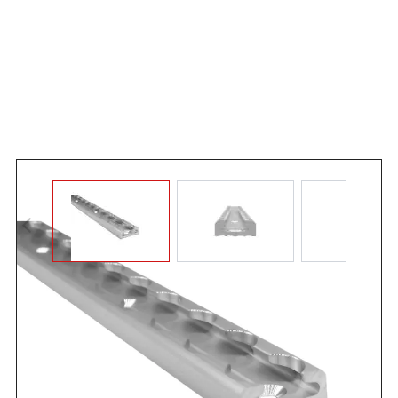
Angebot anfordern
Unsere MTPro Airlineschiene 1025 – kompakt, vielseitig,
professionell