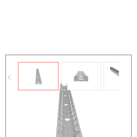
Angebot anfordern
Ausführung: Aluminium eloxiert, eckig, Loch-Ø 20 mm,
Raster 25 mm Senkbohrungen N5 (120°) alle 100 mm - für