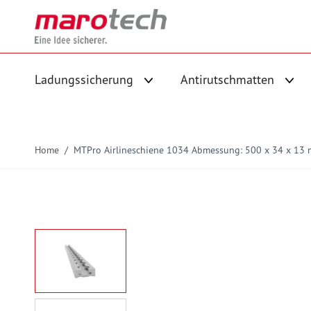
Skip to Content
Ladungssicherung
Antirutschmatten
Untermenü für Kategorie Ladungs
Unte
Home
/
MTPro Airlineschiene 1034 Abmessung: 500 x 34 x 13