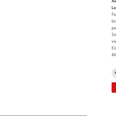
Ai
La
Fa
bz
pa
So
vi
Ei
Al
un
un