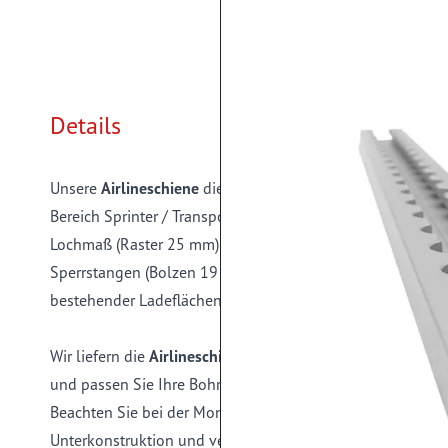
Details
Unsere
Airlineschiene
dient zur
Ladungssicherung
auf Lkw
Bereich Sprinter / Transporter / Pkw. Durch das einfache
Lochmaß (Raster 25 mm) der Schiene können im Schienens
Sperrstangen (Bolzen 19 mm) eingesetzt werden. Ideal z
bestehender Ladeflächen oder als Einbau in Neufahrzeuge
Wir liefern die
Airlineschiene
ohne vorgebohrte Montagelöc
und passen Sie Ihre Bohrlöcher individuell an Ihre Einba
Beachten Sie bei der Montage eine ausreichende Krafteinle
Unterkonstruktion und verwenden Sie Schrauben mit M5 in 