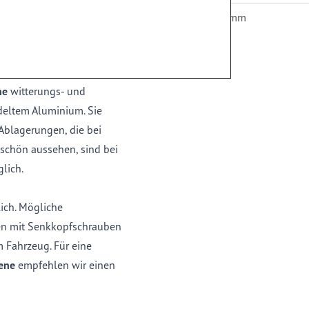
rklebens. Durch das
Höhe in mm
ig und der Einbau kann
ne
witterungs- und
deltem Aluminium. Sie
 Ablagerungen, die bei
schön aussehen, sind bei
lich.
ich. Mögliche
gen mit Senkkopfschrauben
 Fahrzeug. Für eine
iene
empfehlen wir einen