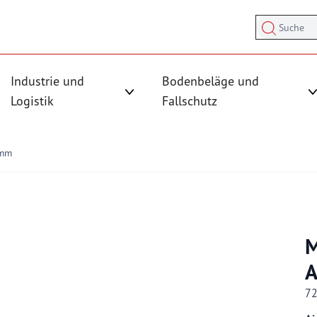
Suche
Industrie und
Bodenbeläge und
sicherung anzeigen
rmenü für Kategorie Antirutschmatten anzeigen
Logistik
Fallschutz
Untermenü für Kategorie Industrie und
 mm
M
A
7