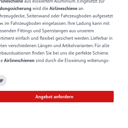
rlineschiene
aus eloxiertem Aluminium. Eingesetzt zur
dungssicherung
wird die
Airlineschiene
an
hrzeugdecke, Seitenwand oder Fahrzeugboden aufgesetzt
w. im Fahrzeugboden eingelassen. Ihre Ladung kann mit
ssenden Fittings und Sperrstangen aus unserem
rtiment einfach und flexibel gesichert werden. Lieferbar in
elen verschiedenen Längen und Artikelvarianten. Für alle
nbausituationen finden Sie bei uns die perfekte Schiene.
le
Airlineschienen
sind durch die Eloxierung witterungs-
d kratzbeständiger als vergleichbare Produkte aus
behandeltem Aluminium.
Angebot anfordern