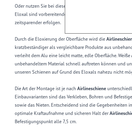
Oder nutzen Sie bei dieser Schiene die Möglichkeit des Ve
Eloxal sind vorbereitende Arbeiten nahezu nicht notwend
zeitsparender erfolgen.
Durch die Eloxierung der Oberfläche wird die
Airlineschie
kratzbeständiger als vergleichbare Produkte aus unbehan
verleiht dem Alu eine leicht matte, edle Oberfläche. Weiße
unbehandeltem Material schnell auftreten können und un
unseren Schienen auf Grund des Eloxals nahezu nicht mög
Die Art der Montage ist je nach
Airlineschiene
unterschiedl
Einbauvarianten sind das Verkleben, Bohren und Befesti
sowie das Nieten. Entscheidend sind die Gegebenheiten im
optimale Kraftaufnahme und sicheren Halt der
Airlinesch
Befestigungspunkt alle 7,5 cm.