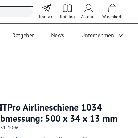
Kontakt
Katalog
Account
Warenkorb
Ratgeber
News
Unternehmen
Unterme
 Logistik anzeigen
Untermenü für Kategorie Bodenbeläge und Fallschutz anzeigen
TPro Airlineschiene 1034
bmessung: 500 x 34 x 13 mm
231-1006