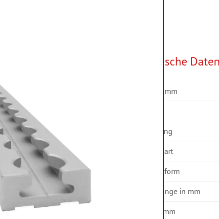
Technische Date
Raster in mm
-Ladeflächen sowie im
 und genormte 20-mm-
Material
ystem viele Fittings und
Ausführung
um Nachrüsten
n.
Schienenart
Schienenform
her. Bleiben Sie flexibel
ugegebenheiten an.
Gesamtlänge in mm
itung in die
Breite in mm
einer Qualität von 10.9.