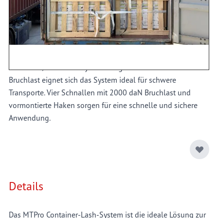
professionellen
Ladungssicherung
in Containern. Zwei
vertikale 2800-mm-Gurte mit je vier 3000 mm langen
Querbändern sichern das Ladegut optimal. Die mittleren
Querbänder sind frei positionierbar, das obere und untere
Band ist im Abstand von 1400 mm fixiert. Mit 50 mm
Gurtbreite, 4000 daN Systemfestigkeit und 8000 daN
Bruchlast eignet sich das System ideal für schwere
Transporte. Vier Schnallen mit 2000 daN Bruchlast und
vormontierte Haken sorgen für eine schnelle und sichere
Anwendung.
Details
Das MTPro Container-Lash-System ist die ideale Lösung zur