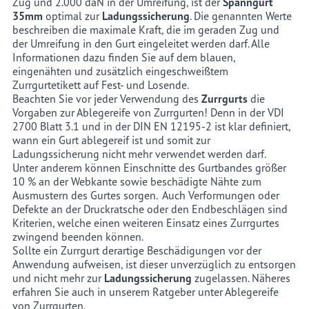
Zug und 2.000 daN in der Umreifung, ist der
Spanngurt
35mm
optimal zur
Ladungssicherung
. Die genannten Werte
beschreiben die maximale Kraft, die im geraden Zug und
der Umreifung in den Gurt eingeleitet werden darf. Alle
Informationen dazu finden Sie auf dem blauen,
eingenähten und zusätzlich eingeschweißtem
Zurrgurtetikett auf Fest- und Losende.
Beachten Sie vor jeder Verwendung des
Zurrgurts
die
Vorgaben zur Ablegereife von Zurrgurten! Denn in der VDI
2700 Blatt 3.1 und in der DIN EN 12195-2 ist klar definiert,
wann ein Gurt ablegereif ist und somit zur
Ladungssicherung nicht mehr verwendet werden darf.
Unter anderem können Einschnitte des Gurtbandes größer
10 % an der Webkante sowie beschädigte Nähte zum
Ausmustern des Gurtes sorgen. Auch Verformungen oder
Defekte an der Druckratsche oder den Endbeschlägen sind
Kriterien, welche einen weiteren Einsatz eines Zurrgurtes
zwingend beenden können.
Sollte ein Zurrgurt derartige Beschädigungen vor der
Anwendung aufweisen, ist dieser unverzüglich zu entsorgen
und nicht mehr zur
Ladungssicherung
zugelassen. Näheres
erfahren Sie auch in unserem Ratgeber unter
Ablegereife
von Zurrgurten
.