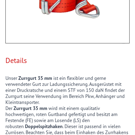
35 mm Breite mit Endbeschlag Doppelspitzhaken und
Druckratsche. Ideal zur Ladungssicherung im Pkw, Anhänger
und Kleintransporter.
Details
Unser
Zurrgurt 35 mm
ist ein flexibler und gerne
verwendeter Gurt zur Ladungssicherung. Ausgerüstet mit
einer Druckratsche und einem STF von 150 daN findet der
Zurrgurt seine Verwendung im Bereich Pkw, Anhänger und
Kleintransporter.
Der
Zurrgurt 35 mm
wird mit einem qualitativ
hochwertigen, roten Gurtband gefertigt und besitzt am
Festende (FE) sowie am Losende (LS) den
robusten
Doppelspitzhaken
. Dieser ist passend in vielen
Zurrösen. Beachten Sie, dass beim Einhaken des Zurrhakens