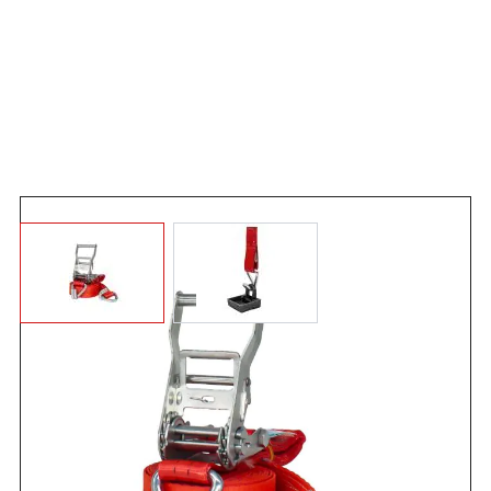
Angebot anfordern
Zurrgurt 35 mm.
Zweiteiliger Zurrgurt nach EN 12195-2
gefertigt. Hergestellt aus hochwertigem, roten Gurtband in