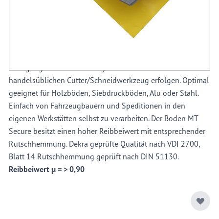
Transporter, Zustellfahrzeuge, Leicht-LKW oder
geschlossene Anhänger. Die glatte Oberfläche des
Antirutschboden MT "SECURE" ist sehr gut geeignet als
Erstausstattung aber auch zur Sanierung bestehender
Ladeböden. Er ist elastisch und geräuschdämmend. Die
Verlegung auf dem Fahrzeugboden kann mit einem
handelsüblichen Cutter/Schneidwerkzeug erfolgen. Optimal
geeignet für Holzböden, Siebdruckböden, Alu oder Stahl.
Einfach von Fahrzeugbauern und Speditionen in den
eigenen Werkstätten selbst zu verarbeiten. Der Boden MT
Secure besitzt einen hoher Reibbeiwert mit entsprechender
Rutschhemmung. Dekra geprüfte Qualität nach VDI 2700,
Blatt 14 Rutschhemmung geprüft nach DIN 51130.
Reibbeiwert µ = > 0,90