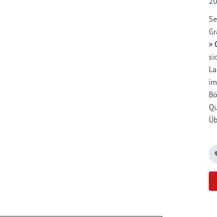
2
Se
Gr
> 
si
La
im
Bö
Qu
Üb
Si
Fa
We