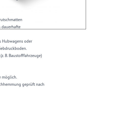
rutschmatten
 dauerhafte
nes Hubwagens oder
Siebdruckboden.
. B. Baustofffahrzeuge)
e möglich.
tschhemmung geprüft nach