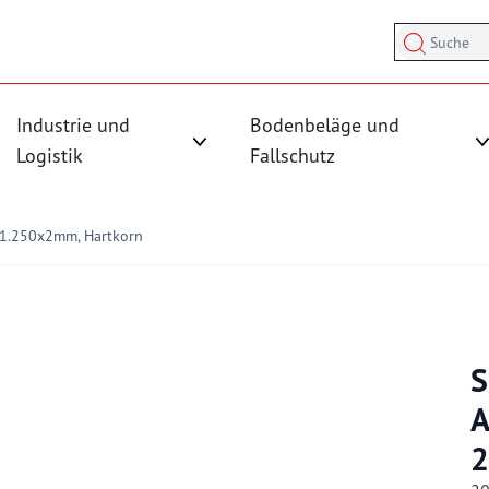
Suche
Industrie und
Bodenbeläge und
sicherung anzeigen
rmenü für Kategorie Antirutschmatten anzeigen
Logistik
Fallschutz
Untermenü für Kategorie Industrie und
x1.250x2mm, Hartkorn
S
A
2