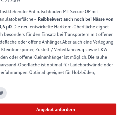
05-277003
lbstklebender Antirutschboden MT Secure OP mit
anulatoberfläche -
Reibbeiwert auch noch bei Nässe von
0,6 µD
. Die neu entwickelte Hartkorn-Oberfläche eignet
ch besonders für den Einsatz bei Transportern mit offener
defläche oder offene Anhänger. Aber auch eine Verlegung
 Kleintransporter, Zustell-/ Verteilfahrzeug sowie LKW-
den oder offene Kleinanhänger ist möglich. Die rauhe
arzsand-Oberfläche ist optimal für Ladebordwände oder
erfahrrampen. Optimal geeignet für Holzböden,
ebdruckböden, Alu oder Stahl. Einfach von
hrzeugbauern und Speditionen in den eigenen
rkstätten selbst zu verarbeiten.
Angebot anfordern