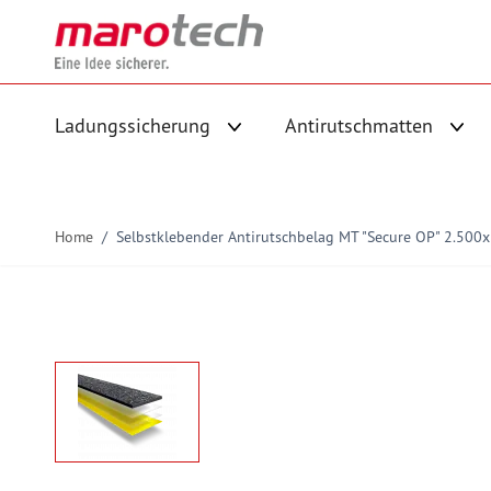
Skip to Content
Ladungssicherung
Antirutschmatten
Untermenü für Kategorie Ladungs
Unte
Home
/
Selbstklebender Antirutschbelag MT "Secure OP" 2.500