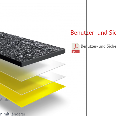
Benutzer- und Si
Benutzer- und Siche
alle Fahrzeugböden vom
langlebig. MT "SECURE"
ell zu
eit.
itten und problemlos auf
 Aluböden verklebt
n mit längerer