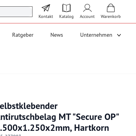
Kontakt
Katalog
Account
Warenkorb
Ratgeber
News
Unternehmen
Unterme
 Logistik anzeigen
Untermenü für Kategorie Bodenbeläge und Fallschutz anzeigen
elbstklebender
ntirutschbelag MT "Secure OP"
.500x1.250x2mm, Hartkorn