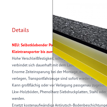
Details
NEU: Selbstklebender Polyurethan-Antirutschbelag für 
Kleintransporter bis zum Lkw
Hohe Verschleißfestigkeit, schlagzäh, kostengünstig und 
verbindet sich dauerhaft mit dem Ladeboden.
Enorme Zeiteinsparung bei der Montage, einfach und schn
verlegen, Transportfahrzeuge sind sofort wieder einsatzber
Kann großflächig oder vor Verlegung passgenau zugeschn
Lkw-Holzböden, Phenolharz-Siebdruckplatten, Stahl oder
werden.
Ersetzt kostenaufwändige Antirutsch-Bodenbeschichtunge