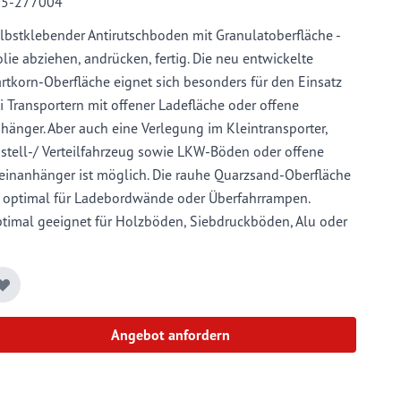
05-277004
lbstklebender Antirutschboden mit Granulatoberfläche -
lie abziehen, andrücken, fertig. Die neu entwickelte
rtkorn-Oberfläche eignet sich besonders für den Einsatz
i Transportern mit offener Ladefläche oder offene
hänger. Aber auch eine Verlegung im Kleintransporter,
stell-/ Verteilfahrzeug sowie LKW-Böden oder offene
einanhänger ist möglich. Die rauhe Quarzsand-Oberfläche
t optimal für Ladebordwände oder Überfahrrampen.
timal geeignet für Holzböden, Siebdruckböden, Alu oder
ahl. Einfach von Fahrzeugbauern und Speditionen in den
genen Werkstätten selbst zu verarbeiten. Weitere positive
genschaften des MT Secure OP sind die Elastizität sowie
e leichte und schnelle Verarbeitbarkeit mit
Angebot anfordern
ndelsüblichem Schneidwerkzeug. Dekra-geprüfte Qualität
ch VDI 2700, Blatt 14 und Rutschhemmung geprüft nach
N 51130.
Reibbeiwert auch noch bei Nässe von > 0,6 µD