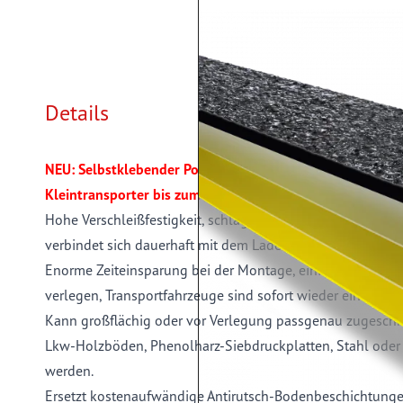
Details
NEU: Selbstklebender Polyurethan-Antirutschbelag für 
Kleintransporter bis zum Lkw
Hohe Verschleißfestigkeit, schlagzäh, kostengünstig und 
verbindet sich dauerhaft mit dem Ladeboden.
Enorme Zeiteinsparung bei der Montage, einfach und schn
verlegen, Transportfahrzeuge sind sofort wieder einsatzber
Kann großflächig oder vor Verlegung passgenau zugeschn
Lkw-Holzböden, Phenolharz-Siebdruckplatten, Stahl oder
werden.
Ersetzt kostenaufwändige Antirutsch-Bodenbeschichtunge