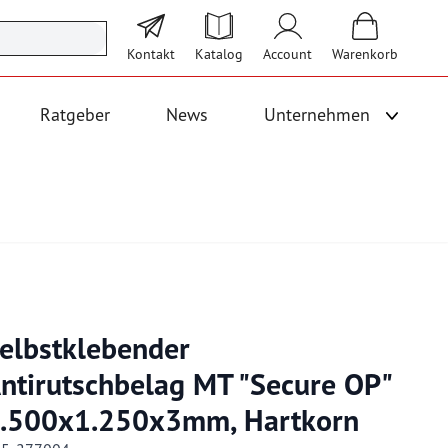
Kontakt
Katalog
Account
Warenkorb
Ratgeber
News
Unternehmen
Unterme
 Logistik anzeigen
Untermenü für Kategorie Bodenbeläge und Fallschutz anzeigen
elbstklebender
ntirutschbelag MT "Secure OP"
.500x1.250x3mm, Hartkorn