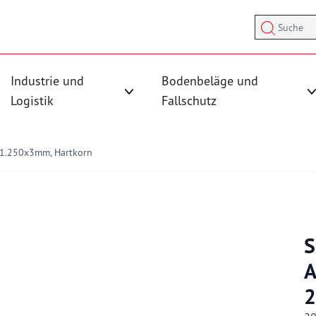
Suche
Industrie und
Bodenbeläge und
sicherung anzeigen
rmenü für Kategorie Antirutschmatten anzeigen
Logistik
Fallschutz
Untermenü für Kategorie Industrie und
x1.250x3mm, Hartkorn
S
A
2