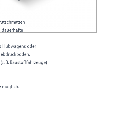
rutschmatten
 dauerhafte
nes Hubwagens oder
Siebdruckboden.
. B. Baustofffahrzeuge)
e möglich.