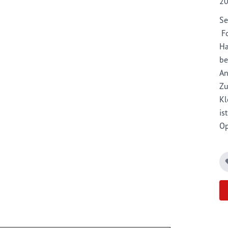
2
Se
Fo
Ha
be
An
Zu
Kl
is
Op
St
ei
Ei
di
ha
na
DI