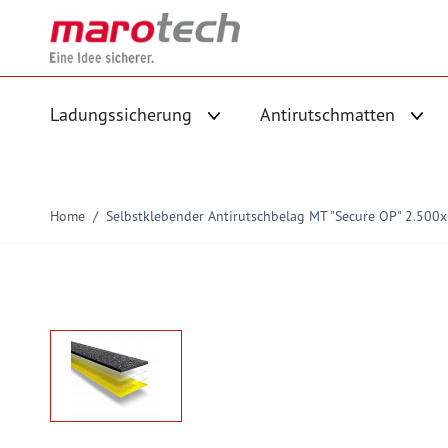
Skip to Content
Ladungssicherung
Antirutschmatten
Untermenü für Kategorie Ladungs
Unte
Home
/
Selbstklebender Antirutschbelag MT "Secure OP" 2.500