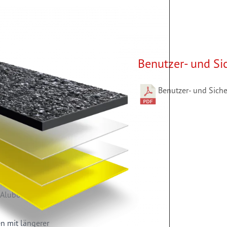
Benutzer- und Si
Benutzer- und Siche
alle Fahrzeugböden vom
langlebig. MT "SECURE"
ell zu
eit.
itten und problemlos auf
 Aluböden verklebt
n mit längerer