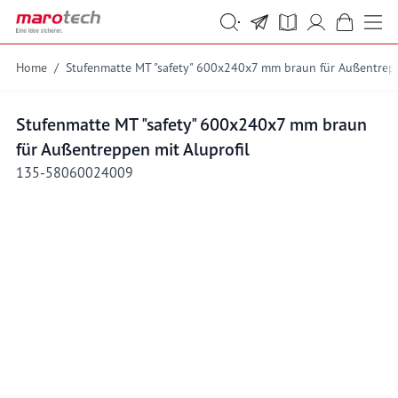
Skip to Content
Suche
Suche
Home
/
Stufenmatte MT "safety" 600x240x7 mm braun für Außentrepp
Stufenmatte MT "safety" 600x240x7 mm braun
für Außentreppen mit Aluprofil
135-58060024009