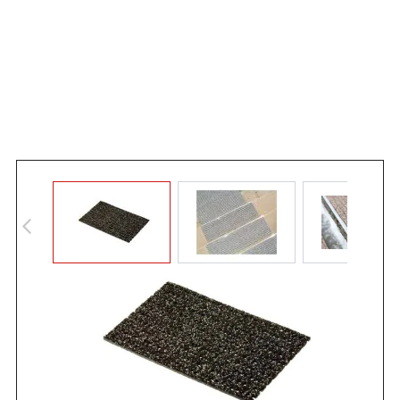
Angebot anfordern
Sicherheits-Stufenmatte mit Aluprofil – endlich die richtige
Treppenauflage bei Eis, Schnee und glatten