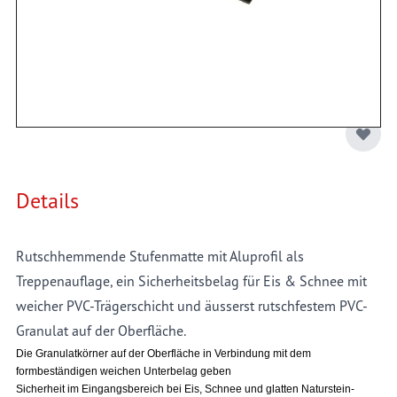
Natursteinböden. Rutschhemmend für alle Aussentreppen
mit IFA-geprüfter Rutschhemmung R13. Die Stufenmatte als
Sicherheitsbelag mit Schmutzfang-Wirkung hilft als einziger
Treppenbelag bei Glatteis, Schnee und öligen Substanzen!
Details
Rutschhemmende Stufenmatte mit Aluprofil als
Treppenauflage, ein Sicherheitsbelag für
Eis & Schnee mit
weicher PVC-Trägerschicht und äusserst rutschfestem PVC-
Granulat auf der Oberfläche.
Die Granulatkörner auf der Oberfläche in Verbindung mit dem
formbeständigen weichen Unterbelag geben
Sicherheit im Eingangsbereich bei Eis, Schnee und glatten Naturstein-