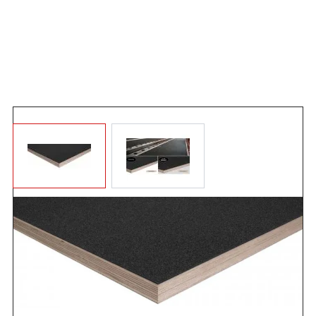
Angebot anfordern
Sehr haltbare 12 mm Siebdruckplatte mit 2 mm
Antirutschbeschichtung (erheblich haltbarer als eine
Gummibeschichtung). - umlaufend versiegelte Kanten -