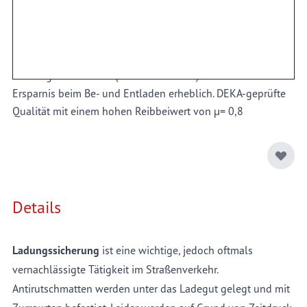
Ladeflächen. Konfektioniert auf Wunsch in zwei
verschiedenen Oberflächenvarianten. Die bereits
aufgebrachte Antirutschbeschichtung
MT „Secure“
, ersetzt
vollständig das Unterlegen einer weiteren
Gummigranulatmatte (
Antirutschmatte
). Somit ist die
Ersparnis beim Be- und Entladen erheblich. DEKA-geprüfte
Qualität mit einem hohen Reibbeiwert von µ= 0,8
Details
Ladungssicherung
ist eine wichtige, jedoch oftmals
vernachlässigte Tätigkeit im Straßenverkehr.
Antirutschmatten werden unter das Ladegut gelegt und mit