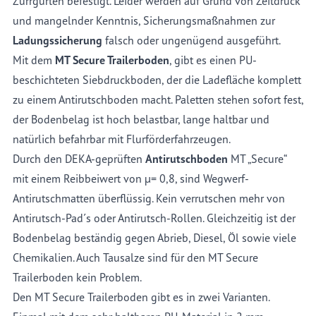
Zurrgurten befestigt. Leider werden auf Grund von Zeitdruck
und mangelnder Kenntnis, Sicherungsmaßnahmen zur
Ladungssicherung
falsch oder ungenügend ausgeführt.
Mit dem
MT Secure Trailerboden
, gibt es einen PU-
beschichteten Siebdruckboden, der die Ladefläche komplett
zu einem Antirutschboden macht. Paletten stehen sofort fest,
der Bodenbelag ist hoch belastbar, lange haltbar und
natürlich befahrbar mit Flurförderfahrzeugen.
Durch den DEKA-geprüften
Antirutschboden
MT „Secure“
mit einem Reibbeiwert von µ= 0,8, sind Wegwerf-
Antirutschmatten überflüssig. Kein verrutschen mehr von
Antirutsch-Pad´s oder Antirutsch-Rollen. Gleichzeitig ist der
Bodenbelag beständig gegen Abrieb, Diesel, Öl sowie viele
Chemikalien. Auch Tausalze sind für den MT Secure
Trailerboden kein Problem.
Den MT Secure Trailerboden gibt es in zwei Varianten.