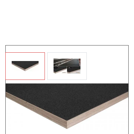
Angebot anfordern
MT Secure Trailerboden
. Für Fahrzeugbauer zur
Erstausrüstung sowie Fahrzeugboden Sanierung. PU-
beschichtete Siebdruckplatten zum Verbau auf Lkw