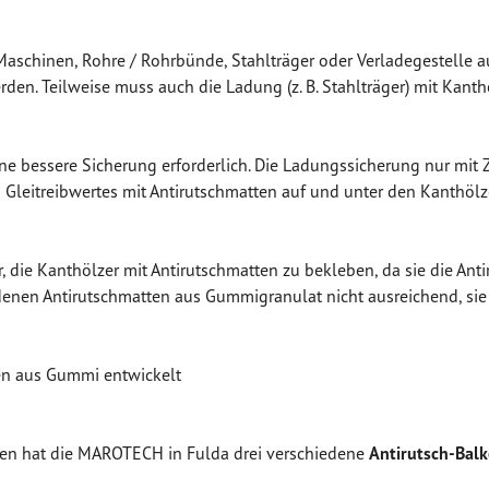
Maschinen
,
Rohre
/ Rohrbünde, Stahlträger oder Verladegestelle 
en. Teilweise muss auch die Ladung (z. B. Stahlträger) mit Kant
ne bessere Sicherung erforderlich. Die
Ladungssicherung
nur mit
 Gleitreibwertes mit
Antirutschmatten
auf und unter den Kanthölz
, die Kanthölzer mit
Antirutschmatten zu bekleben, da sie die Ant
ndenen
Antirutschmatten aus Gummigranulat nicht ausreichend, sie
en aus Gummi entwickelt
ten hat die MAROTECH in Fulda drei verschiedene
Antirutsch-Bal