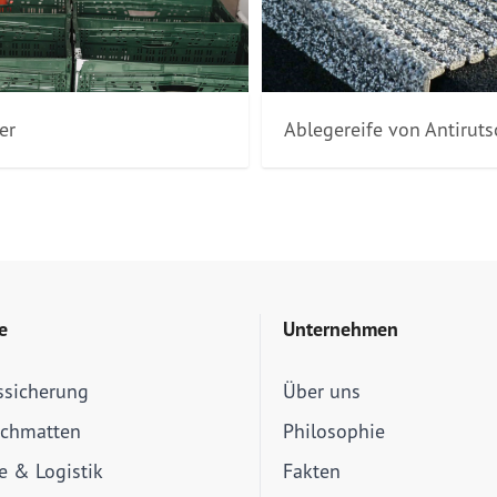
er
Ablegereife von Antirut
e
Unternehmen
ssicherung
Über uns
schmatten
Philosophie
ie & Logistik
Fakten