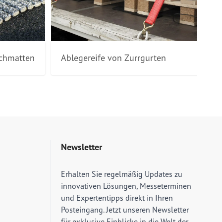
schmatten
Ablegereife von Zurrgurten
Newsletter
E-Mail Adresse
Erhalten Sie regelmäßig Updates zu
innovativen Lösungen, Messeterminen
und Expertentipps direkt in Ihren
Posteingang. Jetzt unseren Newsletter
für exklusive Einblicke in die Welt der