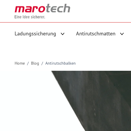
Skip to Content
Ladungssicherung
Antirutschmatten
Untermenü für Kategorie Ladungs
Unte
Home
/
Blog
/
Antirutschbalken