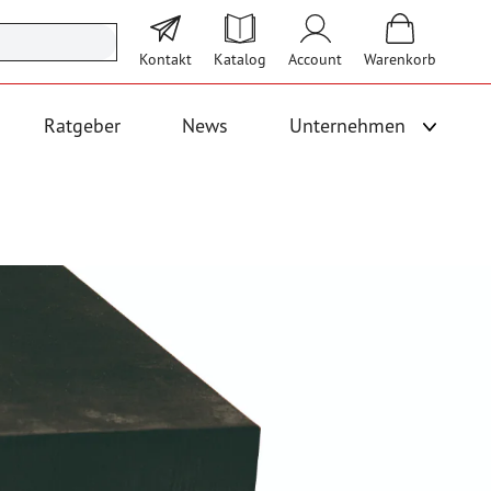
Kontakt
Katalog
Account
Warenkorb
Ratgeber
News
Unternehmen
Unterme
 Logistik anzeigen
Untermenü für Kategorie Bodenbeläge und Fallschutz anzeigen