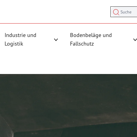
Suche
Industrie und
Bodenbeläge und
sicherung anzeigen
rmenü für Kategorie Antirutschmatten anzeigen
Logistik
Fallschutz
Untermenü für Kategorie Industrie und