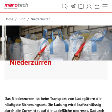
Skip to Content
Suche
Suche
Home
/
Blog
/
Niederzurren
Niederzurren
Das Niederzurren ist beim Transport von Ladegütern die
häufigste Sicherungsart. Die Ladung wird kraftschlüssig
durch die Zurrmittel auf die Ladefläche gepresst. Dadurch