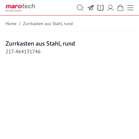
Skip to Content
Suche
Suche
Home
/
Zurrkasten aus Stahl, rund
Zurrkasten aus Stahl, rund
217-464131746