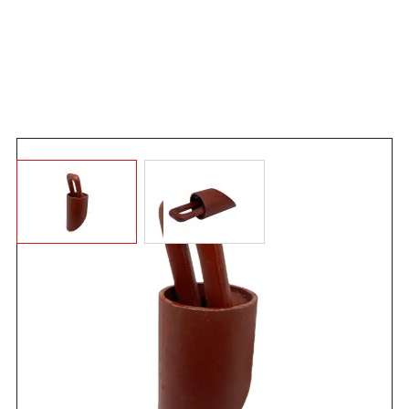
Angebot anfordern
Geprüfter runder Zurrkasten aus rohem Stahl.