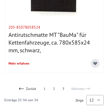
205-85078058524
Antirutschmatte MT "BauMa" für
Kettenfahrzeuge, ca. 780x585x24
mm, schwarz,
Mehr erfahren
Zurück
1
2
3
Nächstes
Page
Page
You're currently reading page
Einträge
25
-
34
von
34
Zeige
p