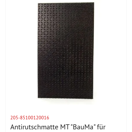
205-85100120016
Antirutschmatte MT "BauMa" für