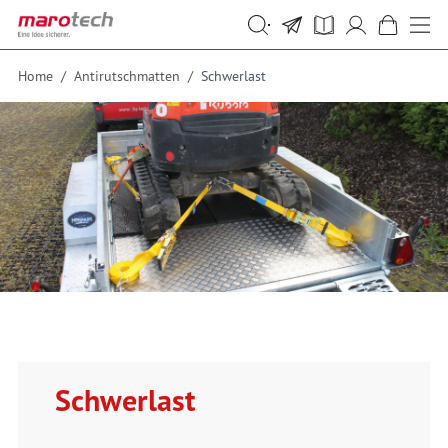
Skip to Content
Suche
Suche
Home
/
Antirutschmatten
/
Schwerlast
Schwerlast