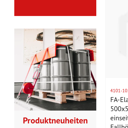
4101-10
FA-Ela
500x
einsei
Produktneuheiten
Fallh