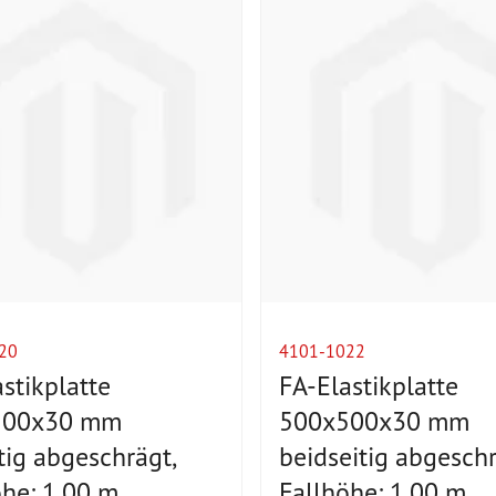
20
4101-1022
stikplatte
FA-Elastikplatte
500x30 mm
500x500x30 mm
tig abgeschrägt,
beidseitig abgeschr
öhe: 1,00 m
Fallhöhe: 1,00 m