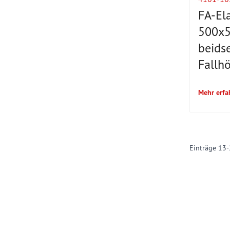
FA-Ela
500x
beids
Fallh
Mehr erfa
Einträge
13
-