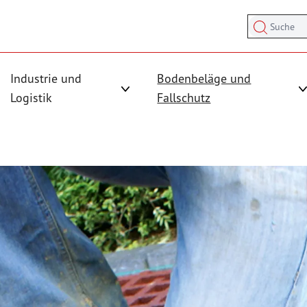
Suche
Industrie und
Bodenbeläge und
sicherung anzeigen
rmenü für Kategorie Antirutschmatten anzeigen
Logistik
Fallschutz
Untermenü für Kategorie Industrie und