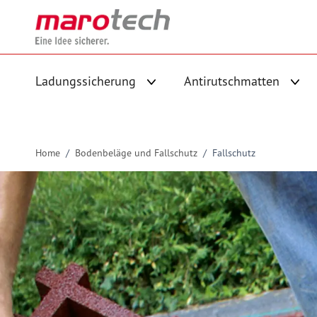
Skip to Content
Ladungssicherung
Antirutschmatten
Untermenü für Kategorie Ladungs
Unte
Home
/
Bodenbeläge und Fallschutz
/
Fallschutz