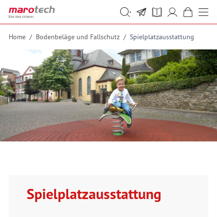
Skip to Content
Suche
Suche
Home
/
Bodenbeläge und Fallschutz
/
Spielplatzausstattung
Spielplatzausstattung