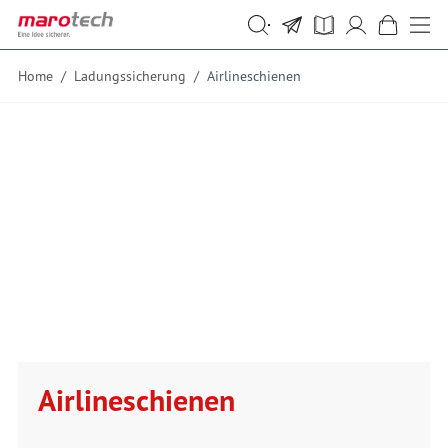
Skip to Content
Suche
Suche
Home
/
Ladungssicherung
/
Airlineschienen
Airlineschienen