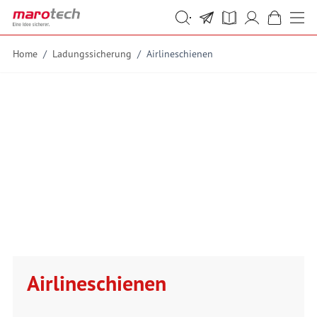
Skip to Content
Suche
Suche
Home
/
Ladungssicherung
/
Airlineschienen
Airlineschienen