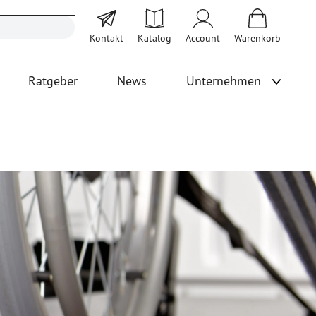
Kontakt
Katalog
Account
Warenkorb
Ratgeber
News
Unternehmen
Unterme
 Logistik anzeigen
Untermenü für Kategorie Bodenbeläge und Fallschutz anzeigen