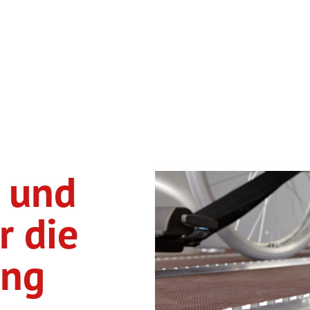
n und
r die
ung