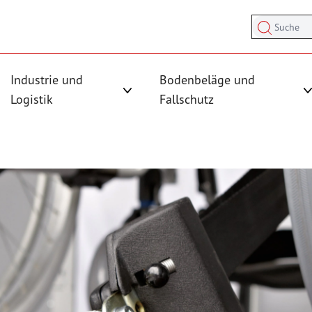
Suche
Industrie und
Bodenbeläge und
sicherung anzeigen
rmenü für Kategorie Antirutschmatten anzeigen
Logistik
Fallschutz
Untermenü für Kategorie Industrie und