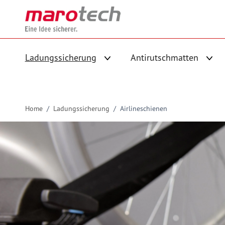
Skip to Content
Ladungssicherung
Antirutschmatten
Untermenü für Kategorie Ladungs
Unte
Home
/
Ladungssicherung
/
Airlineschienen