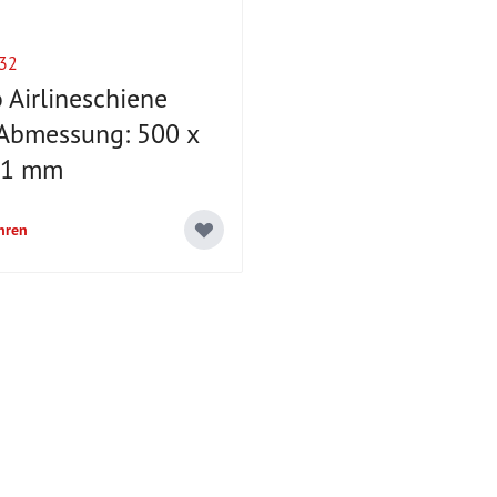
32
 Airlineschiene
Abmessung: 500 x
11 mm
hren