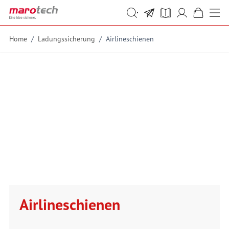
Skip to Content
Suche
Suche
Home
/
Ladungssicherung
/
Airlineschienen
Airlineschienen