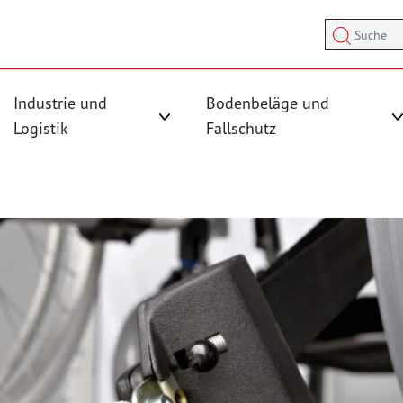
Suche
Industrie und
Bodenbeläge und
sicherung anzeigen
rmenü für Kategorie Antirutschmatten anzeigen
Logistik
Fallschutz
Untermenü für Kategorie Industrie und