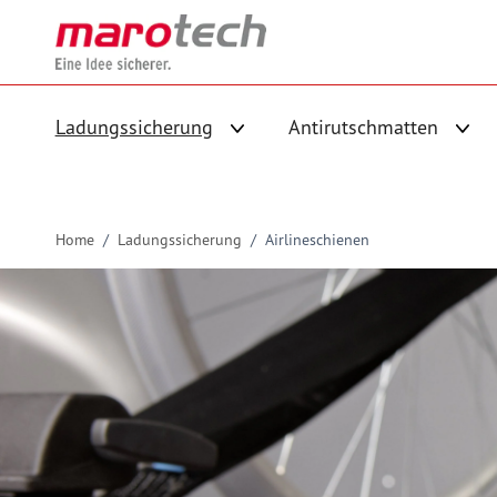
Skip to Content
Ladungssicherung
Antirutschmatten
Untermenü für Kategorie Ladungs
Unte
Home
/
Ladungssicherung
/
Airlineschienen