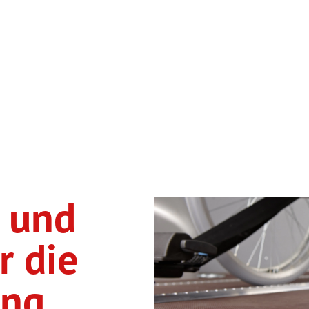
n und
r die
ung