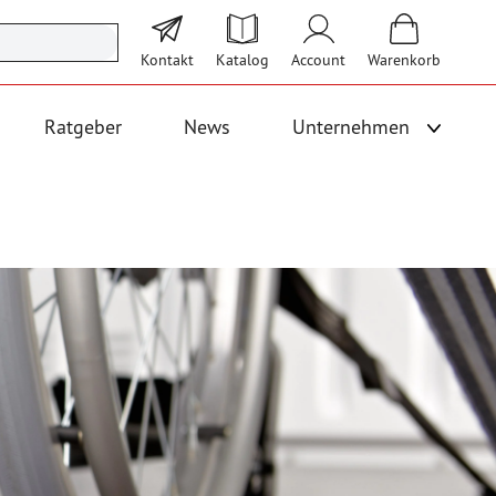
Kontakt
Katalog
Account
Warenkorb
Ratgeber
News
Unternehmen
Unterme
 Logistik anzeigen
Untermenü für Kategorie Bodenbeläge und Fallschutz anzeigen