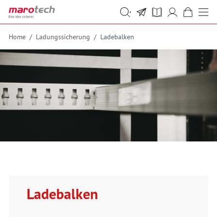
Skip to Content
Suche
Suche
Home
/
Ladungssicherung
/
Ladebalken
Ladebalken