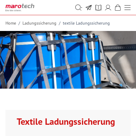
Skip to Content
Suche
Suche
Home
/
Ladungssicherung
/
textile Ladungssicherung
Textile Ladungssicherung