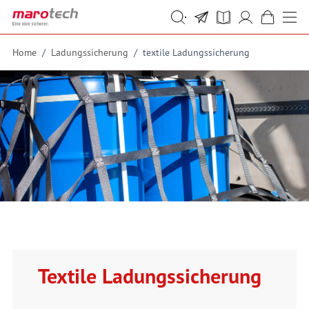
Skip to Content
Suche
Suche
Home
/
Ladungssicherung
/
textile Ladungssicherung
Textile Ladungssicherung