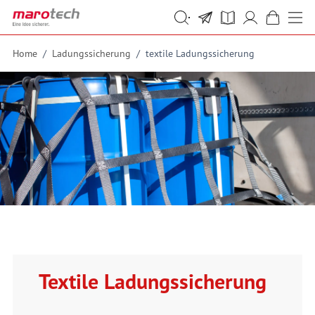
Skip to Content
Suche
Suche
Home
/
Ladungssicherung
/
textile Ladungssicherung
Textile Ladungssicherung