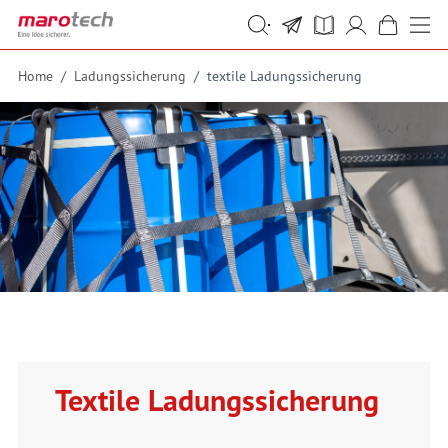
Skip to Content
Suche
Suche
Home
/
Ladungssicherung
/
textile Ladungssicherung
Textile Ladungssicherung