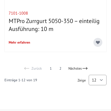
7101-1008
MTPro Zurrgurt 5050-350 – einteilig
Ausführung: 10 m
Mehr erfahren
Zurück
1
2
Nächstes
You're currently reading page
Page
Einträge
1
-
12
von
19
Zeige
p