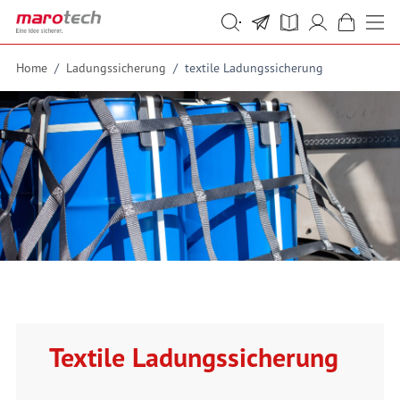
Skip to Content
Suche
Suche
Home
/
Ladungssicherung
/
textile Ladungssicherung
Textile Ladungssicherung