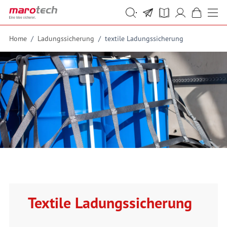
Skip to Content
Suche
Suche
Home
/
Ladungssicherung
/
textile Ladungssicherung
Textile Ladungssicherung