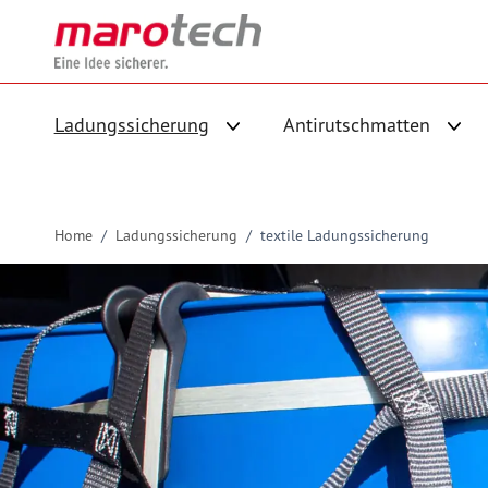
Skip to Content
Ladungssicherung
Antirutschmatten
Untermenü für Kategorie Ladungs
Unte
Home
/
Ladungssicherung
/
textile Ladungssicherung