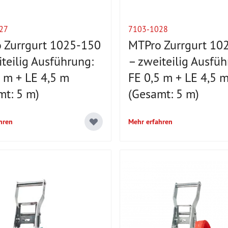
27
7103-1028
 Zurrgurt 1025-150
MTPro Zurrgurt 10
teilig Ausführung:
– zweiteilig Ausfüh
5 m + LE 4,5 m
FE 0,5 m + LE 4,5 
mt: 5 m)
(Gesamt: 5 m)
hren
Mehr erfahren