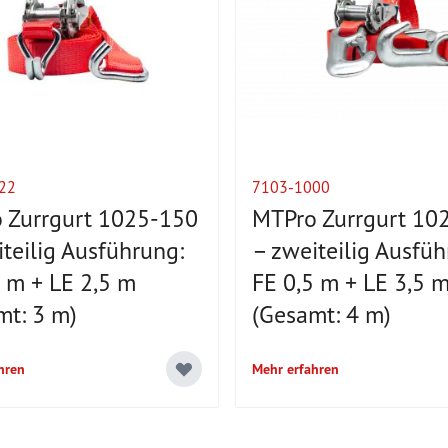
22
7103-1000
 Zurrgurt 1025-150
MTPro Zurrgurt 10
teilig Ausführung:
– zweiteilig Ausfüh
5 m + LE 2,5 m
FE 0,5 m + LE 3,5 
mt: 3 m)
(Gesamt: 4 m)
hren
Mehr erfahren