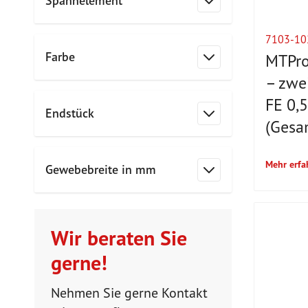
Spannelement
Filter
7103-10
Farbe
MTPro
Filter
– zwei
FE 0,
Endstück
(Gesa
Filter
Mehr erfa
Gewebebreite in mm
Filter
Wir beraten Sie
gerne!
Nehmen Sie gerne Kontakt