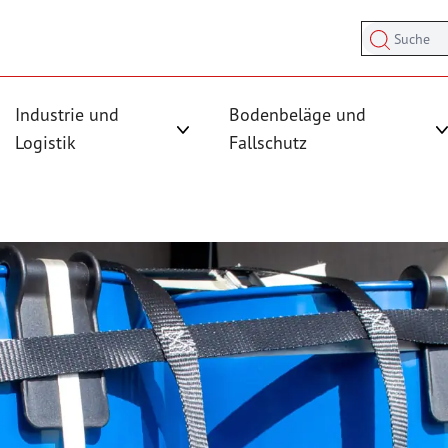
Suche
Industrie und
Bodenbeläge und
sicherung anzeigen
rmenü für Kategorie Antirutschmatten anzeigen
Logistik
Fallschutz
Untermenü für Kategorie Industrie und