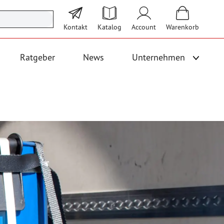
Kontakt
Katalog
Account
Warenkorb
Ratgeber
News
Unternehmen
Unterme
 Logistik anzeigen
Untermenü für Kategorie Bodenbeläge und Fallschutz anzeigen